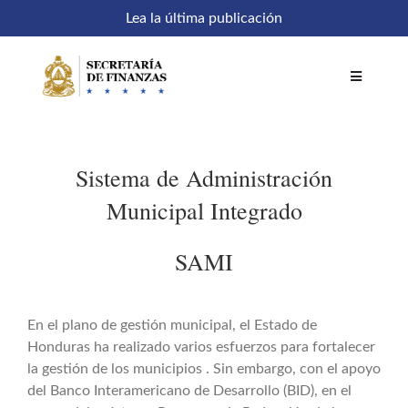
Saltar
Lea la última publicación
al
contenido
Toggle
Navigatio
Inicio
Sistema de Administración
Comités
Municipal Integrado
SAMI
Acceso a sistemas
SEFIN en línea
En el plano de gestión municipal, el Estado de
Honduras ha realizado varios esfuerzos para fortalecer
la gestión de los municipios . Sin embargo, con el apoyo
Temáticas
del Banco Interamericano de Desarrollo (BID), en el