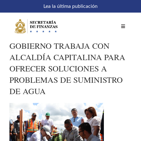
Saltar
Lea la última publicación
al
contenido
Toggle
Navigatio
GOBIERNO TRABAJA CON
Inicio
ALCALDÍA CAPITALINA PARA
OFRECER SOLUCIONES A
Comités
PROBLEMAS DE SUMINISTRO
DE AGUA
Acceso a sistemas
SEFIN en línea
Temáticas