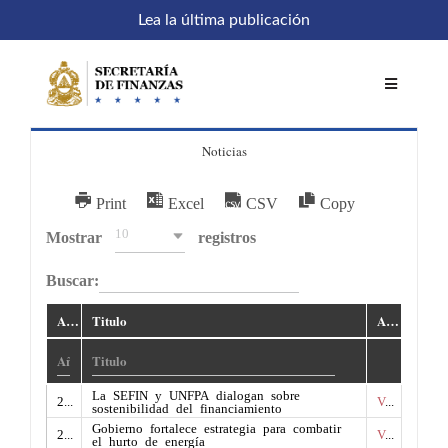
Saltar
Lea la última publicación
al
contenido
Toggle
Navigatio
Noticias
Inicio
Print
Excel
CSV
Copy
Comités
10
Mostrar
registros
Buscar:
Acceso a sistemas
Año
Titulo
Acceso
SEFIN en línea
La SEFIN y UNFPA dialogan sobre
2026
Ver
sostenibilidad del financiamiento
Temáticas
Gobierno fortalece estrategia para combatir
2026
Ver
el hurto de energía