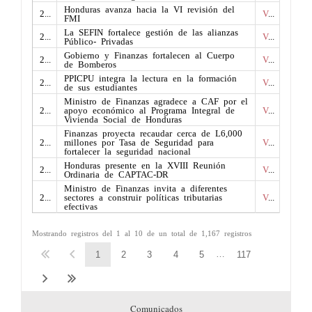
Honduras avanza hacia la VI revisión del
2026
Ver
Buscar:
FMI
La SEFIN fortalece gestión de las alianzas
2026
Ver
Público- Privadas
Gobierno y Finanzas fortalecen al Cuerpo
2026
Ver
de Bomberos
PPICPU integra la lectura en la formación
2026
Ver
de sus estudiantes
Ministro de Finanzas agradece a CAF por el
2026
apoyo económico al Programa Integral de
Ver
Vivienda Social de Honduras
Finanzas proyecta recaudar cerca de L6,000
2026
millones por Tasa de Seguridad para
Ver
fortalecer la seguridad nacional
Honduras presente en la XVIII Reunión
2026
Ver
Ordinaria de CAPTAC-DR
Ministro de Finanzas invita a diferentes
2026
sectores a construir políticas tributarias
Ver
efectivas
Mostrando registros del 1 al 10 de un total de 1,167 registros
…
1
2
3
4
5
117
Comunicados