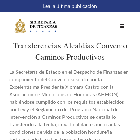
Saltar
Lea la última publicación
al
contenido
Toggle
Navigatio
Transferencias Alcaldías Convenio
Inicio
Caminos Productivos
Comités
La Secretaría de Estado en el Despacho de Finanzas en
cumplimiento del Convenio suscrito por la
Excelentísima Presidente Xiomara Castro con la
Acceso a sistemas
Asociación de Municipios de Honduras (AHMON),
habiéndose cumplido con los requisitos establecidos
por Ley y el Reglamento del Programa Nacional de
SEFIN en línea
Intervención a Caminos Productivos se detalla lo
transferido a la fecha, cuya finalidad es mejorar las
Temáticas
condiciones de vida de la población hondureña
fortaleciendo la red vial productiva del país