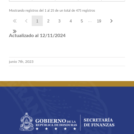
Mostrando registros del 1 al 25 de un total de 475 registros
…
1
2
3
4
5
19
Actualizado al 12/11/2024
junio 7th, 2023