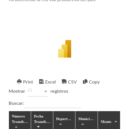
Buscar:
Print
Excel
CSV
Copy
25
Mostrar
registros
Buscar:
Número
Fecha
Departamento
Municipio
Transferencia
Transferencia
Monto