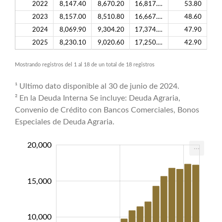
2022
8,147.40
8,670.20
16,817.60
53.80
2023
8,157.00
8,510.80
16,667.80
48.60
2024
8,069.90
9,304.20
17,374.10
47.90
2025
8,230.10
9,020.60
17,250.70
42.90
Mostrando registros del 1 al 18 de un total de 18 registros
¹ Ultimo dato disponible al 30 de junio de 2024.
² En la Deuda Interna Se incluye: Deuda Agraria,
Convenio de Crédito con Bancos Comerciales, Bonos
Especiales de Deuda Agraria.
4,000
2,000
2,000
0,000
5,000
5,000
20,000
...
15,000
10,000
15,000