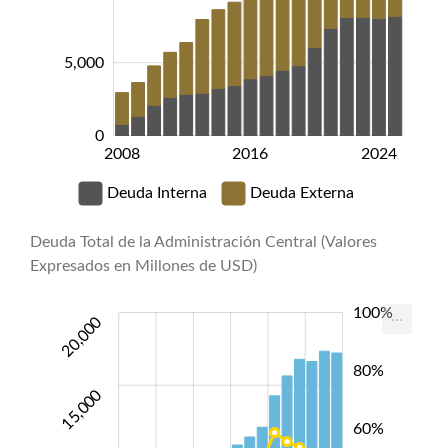
5,000
0
2008
2016
2024
2024
Deuda Interna
Deuda Externa
Deuda Total de la Administración Central (Valores
Expresados en Millones de USD)
000
000
000
-40%
-20%
100%
120%
...
20,000
80%
15,000
60%