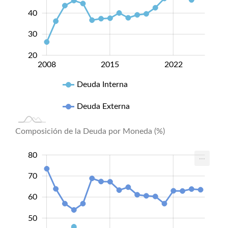
40
30
20
2008
2015
2022
2022
Deuda Interna
Deuda Externa
Composición de la Deuda por Moneda (%)
10
90
0
80
...
70
60
50
50