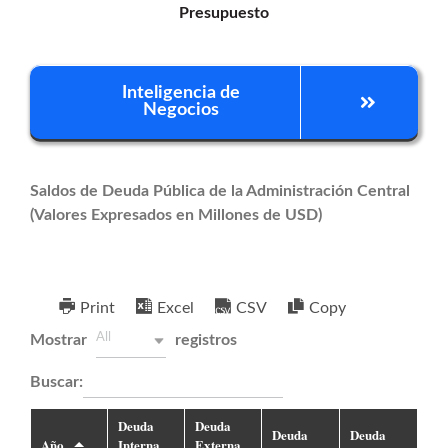
Presupuesto
Inteligencia de
Negocios
Saldos de Deuda Pública de la Administración Central
(Valores Expresados en Millones de USD)
New wpDataTable
Print
Excel
CSV
Copy
All
Mostrar
registros
Buscar:
Deuda
Deuda
Deuda
Deuda
Año
Interna
Externa