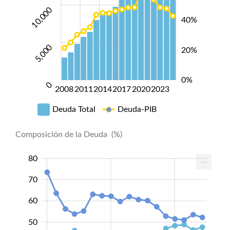
90
10,000
18,000
40%
5,000
20%
0%
0
2008
2011
2014
2017
2020
2023
2023
Deuda Total
Deuda-PIB
Composición de la Deuda (%)
10
90
0
80
...
70
60
50
50