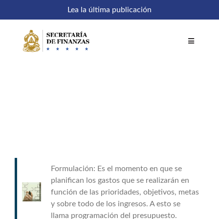
Saltar
Lea la última publicación
al
contenido
Toggle
Navigatio
Inicio
Comités
Acceso a sistemas
Formulación: Es el momento en que se
SEFIN en línea
planifican los gastos que se realizarán en
función de las prioridades, objetivos, metas
y sobre todo de los ingresos. A esto se
Temáticas
llama programación del presupuesto.