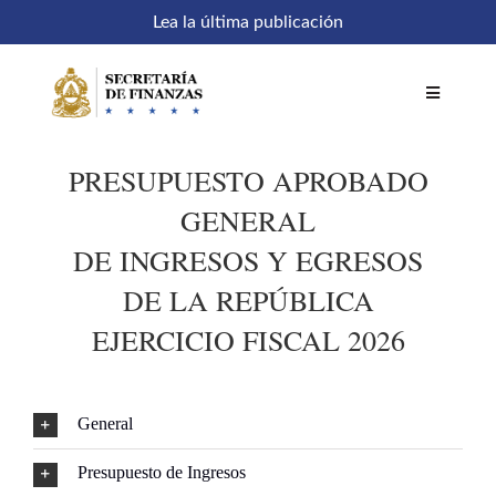
Saltar
Lea la última publicación
al
contenido
Toggle
Navigatio
PRESUPUESTO APROBADO
Inicio
GENERAL
Comités
DE INGRESOS Y EGRESOS
DE LA REPÚBLICA
Acceso a sistemas
EJERCICIO FISCAL 2026
SEFIN en línea
General
Temáticas
Presupuesto de Ingresos