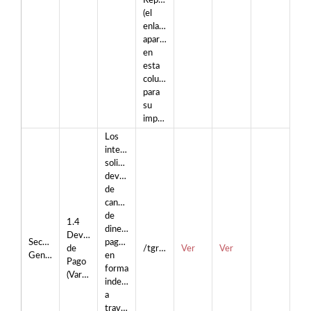
República
(el
enlace
aparece
en
esta
columna
para
su
impresión).
Los
interesados
solicitan
devolución
de
cantidades
de
1.4
dinero
Devolución
Secretaria
pagada
de
/tgr1/
Ver
Ver
General
en
Pago
forma
(Varios)
indebida
a
través