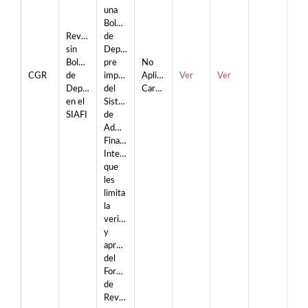
una
Boleta
Reversiones
de
sin
Depósito
Boleta
pre
No
CGR
de
impresa
Aplican
Ver
Ver
Depósito
del
Cargos
en el
Sistema
SIAFI
de
Administración
Financiera
Integrada
que
les
limita
la
verificación
y
aprobación
del
Formulario
de
Reversión