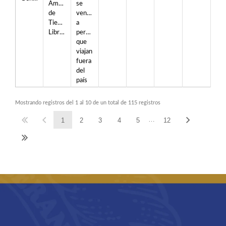
Ampliación
se
de
venden
Tiendas
a
Libres.
personas
que
viajan
fuera
del
país
Mostrando registros del 1 al 10 de un total de 115 registros
…
1
2
3
4
5
12