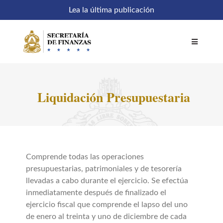
Saltar
Lea la última publicación
al
contenido
Toggle
Navigatio
Inicio
Liquidación
Presupuestaria
Comités
Acceso a sistemas
Comprende todas las operaciones
presupuestarias, patrimoniales y de tesorería
SEFIN en línea
llevadas a cabo durante el ejercicio. Se efectúa
inmediatamente después de finalizado el
ejercicio fiscal que comprende el lapso del uno
Temáticas
de enero al treinta y uno de diciembre de cada