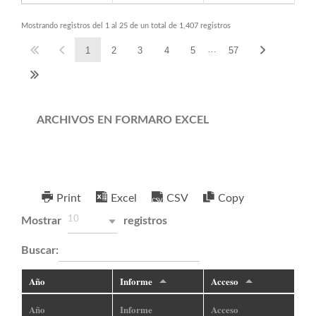
Mostrando registros del 1 al 25 de un total de 1,407 registros
…
1
2
3
4
5
57
ARCHIVOS EN FORMARO EXCEL
Tabla para Liquidacion en excel
Print
Excel
CSV
Copy
10
Mostrar
registros
Buscar:
Año
Informe
Acceso