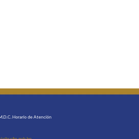
 M.D.C. Horario de Atención
cia@sefin.gob.hn