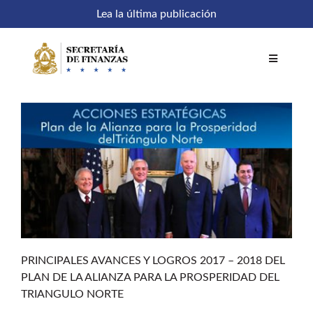
Saltar
Lea la última publicación
al
contenido
Toggle
Navigatio
Inicio
Comités
Acceso a sistemas
SEFIN en línea
PRINCIPALES AVANCES Y LOGROS 2017 – 2018 DEL
PLAN DE LA ALIANZA PARA LA PROSPERIDAD DEL
Temáticas
TRIANGULO NORTE