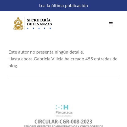
Saltar
Lea la última publicación
al
contenido
Toggle
Navigatio
Acerca de
Gabriela Villela
Inicio
Este autor no presenta ningún detalle.
Hasta ahora Gabriela Villela ha creado 455 entradas de
Comités
blog.
Acceso a sistemas
SEFIN en línea
Temáticas