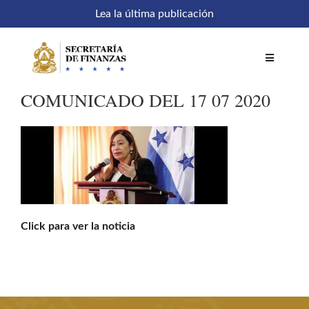
Saltar
Lea la última publicación
al
contenido
Toggle
Navigatio
COMUNICADO DEL 17 07 2020
Inicio
Comités
Acceso a sistemas
Click para ver la noticia
SEFIN en línea
Temáticas