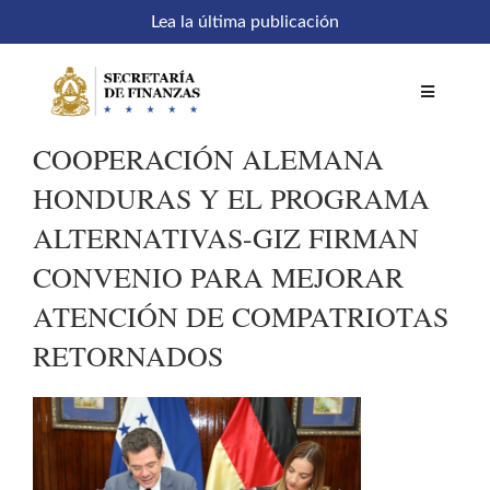
Saltar
Lea la última publicación
al
contenido
Toggle
Navigatio
COOPERACIÓN ALEMANA
Inicio
HONDURAS Y EL PROGRAMA
ALTERNATIVAS-GIZ FIRMAN
Comités
CONVENIO PARA MEJORAR
ATENCIÓN DE COMPATRIOTAS
Acceso a sistemas
RETORNADOS
SEFIN en línea
Temáticas