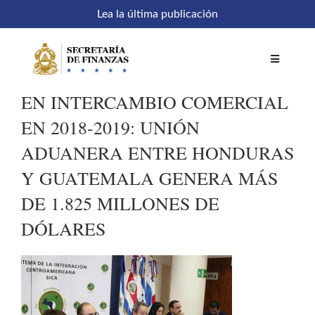
Saltar
Lea la última publicación
al
contenido
Toggle
Navigatio
EN INTERCAMBIO COMERCIAL
Inicio
EN 2018-2019: UNIÓN
ADUANERA ENTRE HONDURAS
Comités
Y GUATEMALA GENERA MÁS
DE 1.825 MILLONES DE
Acceso a sistemas
DÓLARES
SEFIN en línea
Temáticas