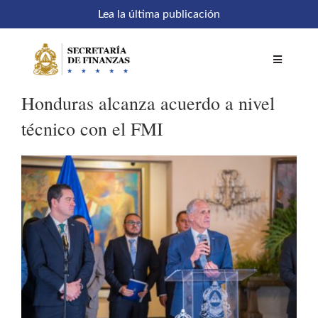
Saltar
Lea la última publicación
al
contenido
Toggle
Navigatio
Honduras alcanza acuerdo a nivel
Inicio
técnico con el FMI
Comités
Acceso a sistemas
SEFIN en línea
Temáticas