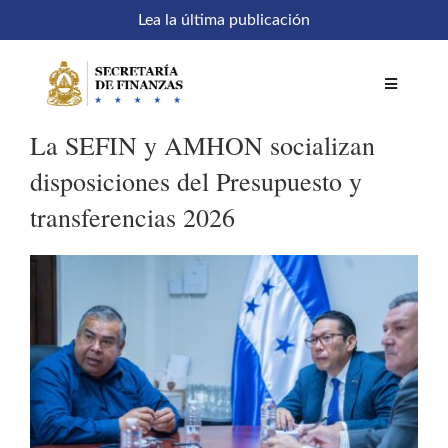
Saltar
Lea la última publicación
al
contenido
Toggle
Navigatio
La SEFIN y AMHON socializan
Inicio
disposiciones del Presupuesto y
transferencias 2026
Comités
Acceso a sistemas
SEFIN en línea
Temáticas