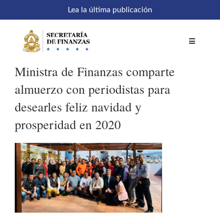
Saltar
Lea la última publicación
al
contenido
Toggle
Navigatio
Ministra de Finanzas comparte
Inicio
almuerzo con periodistas para
desearles feliz navidad y
Comités
prosperidad en 2020
Acceso a sistemas
SEFIN en línea
Temáticas